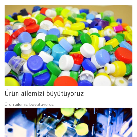
Ürün ailemizi büyütüyoruz
Ürün ailemizi büyütüyoruz