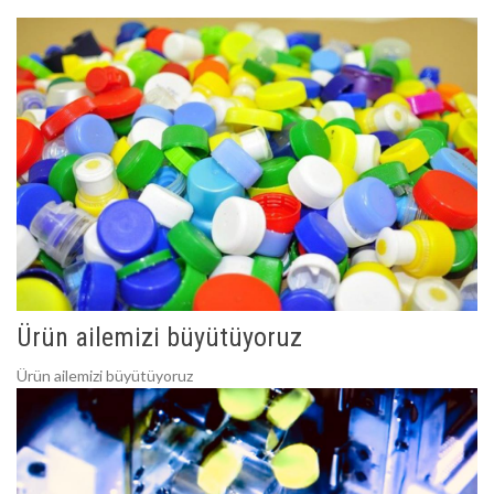
Ürün ailemizi büyütüyoruz
Ürün ailemizi büyütüyoruz