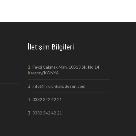
İletişim Bilgileri
Fevzi Çakmak Mah. 10513 Sk. No 14
Karatay/KONYA
info@mikronkalipdesen.com
0332 342 42 21
0332 342 42 21