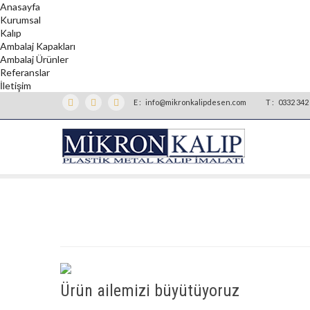
Anasayfa
Kurumsal
Kalıp
Ambalaj Kapakları
Ambalaj Ürünler
Referanslar
İletişim
E :
info@mikronkalipdesen.com
T :
0332 342 
Ürün ailemizi büyütüyoruz