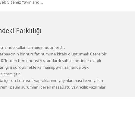
eb Sitemiz Yayınlandı...
deki Farklılığı
risinde kullanılan mıgır metinlerdir.
atbaacının bir hurufat numune kitabı oluşturmak üzere bir
 1500'lerden beri endüstri standardı sahte metinler olarak
 varlığını sürdürmekle kalmamış, aynı zamanda pek
sıçramıştır.
a içeren Letraset yapraklarının yayınlanması ile ve yakın
m Ipsum sürümleri içeren masaüstü yayıncılık yazılımları