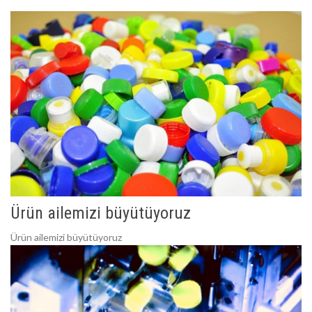
Ürün ailemizi büyütüyoruz
Ürün ailemizi büyütüyoruz