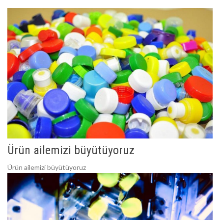
Ürün ailemizi büyütüyoruz
Ürün ailemizi büyütüyoruz