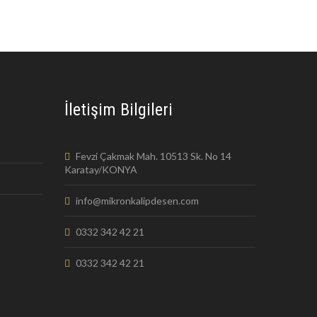
İletişim Bilgileri
Fevzi Çakmak Mah. 10513 Sk. No 14
Karatay/KONYA
info@mikronkalipdesen.com
0332 342 42 21
0332 342 42 21