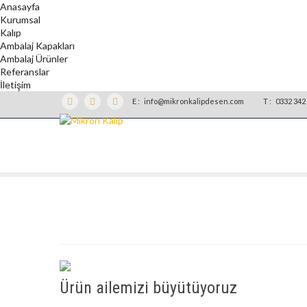
Anasayfa
Kurumsal
Kalıp
Ambalaj Kapakları
Ambalaj Ürünler
Referanslar
İletişim
E :
info@mikronkalipdesen.com
T :
0332 342 
Ürün ailemizi büyütüyoruz