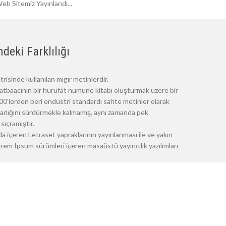
eb Sitemiz Yayınlandı...
deki Farklılığı
risinde kullanılan mıgır metinlerdir.
atbaacının bir hurufat numune kitabı oluşturmak üzere bir
 1500'lerden beri endüstri standardı sahte metinler olarak
 varlığını sürdürmekle kalmamış, aynı zamanda pek
sıçramıştır.
a içeren Letraset yapraklarının yayınlanması ile ve yakın
m Ipsum sürümleri içeren masaüstü yayıncılık yazılımları