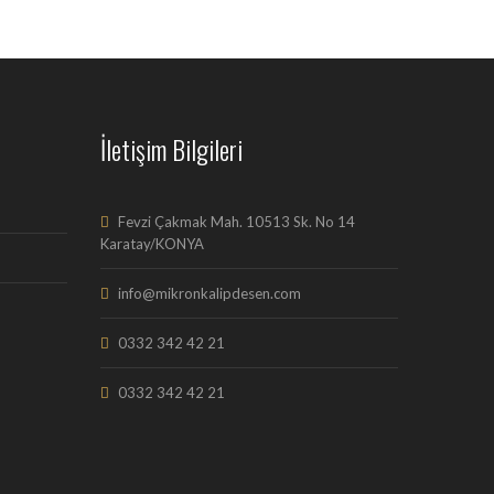
İletişim Bilgileri
Fevzi Çakmak Mah. 10513 Sk. No 14
Karatay/KONYA
info@mikronkalipdesen.com
0332 342 42 21
0332 342 42 21