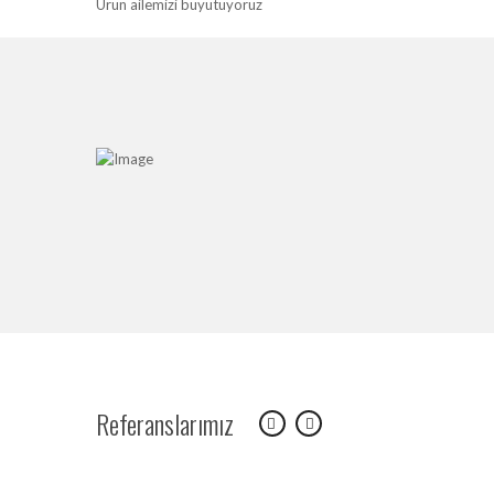
Ürün ailemizi büyütüyoruz
Referanslarımız