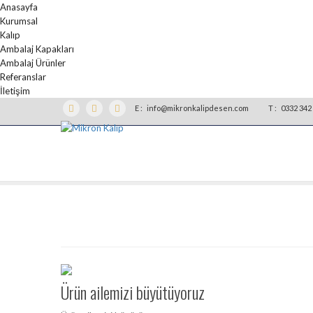
Anasayfa
Kurumsal
Kalıp
Ambalaj Kapakları
Ambalaj Ürünler
Referanslar
İletişim
E :
info@mikronkalipdesen.com
T :
0332 342 
Ürün ailemizi büyütüyoruz