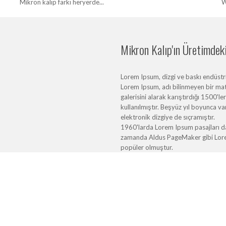
Mikron kalıp farkı heryerde...
W
Mikron Kalıp'ın Üretimdeki 
Lorem Ipsum, dizgi ve baskı endüstris
Lorem Ipsum, adı bilinmeyen bir mat
galerisini alarak karıştırdığı 1500'l
kullanılmıştır. Beşyüz yıl boyunca 
elektronik dizgiye de sıçramıştır.
1960'larda Lorem Ipsum pasajları da 
zamanda Aldus PageMaker gibi Lorem 
popüler olmuştur.