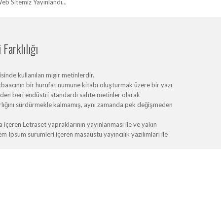
eb Sitemiz Yayınlandı...
Farklılığı
inde kullanılan mıgır metinlerdir.
baacının bir hurufat numune kitabı oluşturmak üzere bir yazı
erden beri endüstri standardı sahte metinler olarak
varlığını sürdürmekle kalmamış, aynı zamanda pek değişmeden
içeren Letraset yapraklarının yayınlanması ile ve yakın
Ipsum sürümleri içeren masaüstü yayıncılık yazılımları ile