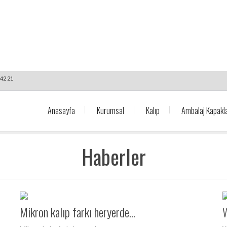
42 21
Anasayfa
Kurumsal
Kalıp
Ambalaj Kapakla
Haberler
Mikron kalıp farkı heryerde...
W